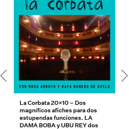
a Corbata 20×10 – Dos
La Corba
agníficos afiches para dos
y sus ca
stupendas funciones. LA
«Utopía 
AMA BOBA y UBU REY dos
como ne