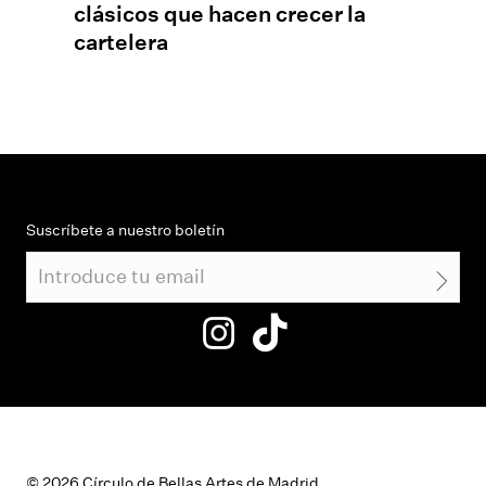
lásicos que hacen crecer la
artelera
Suscríbete a nuestro boletín
© 2026 Círculo de Bellas Artes de Madrid