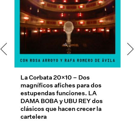
rbata 20×10 – Dos
La Corbata 2
ficos afiches para dos
A MÉRIDA co
endas funciones. LA
seguimos con
 BOBA y UBU REY dos
ÚLTIMAS. To
os que hacen crecer la
era