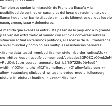
en unas pocas calles.
También se cuelan la migración de Francia a España y la
posibilidad de sentirse en casa lejos del lugar de nacimiento y de
llamar hogar a un barrio situado a miles de kilómetros del que les vio
nacer, crecer, jugar y defenderse.
A medida que avanza la entrevista pasan de lo pequeño a lo grande
y se van del extrarradio al mundo con el fin de conversar sobre la
situación actual en términos políticos, el ascenso de la ultraderecha
a nivel mundial y cómo no, las múltiples resistencias barrieras.
<iframe data-testid=»embed-iframe» style=»border-radius:12px»
src=»https://open.spotify.com/embed/episode/2GP0SQz09rek2nN
vRcU0yb?utm_source=generator&si=b2f897228d9b4ee9″
width=»100%» height=»152″ frameBorder=»0″ allowfullscreen=»»
allow=»autoplay; clipboard-write; encrypted-media; fullscreen;
picture-in-picture» loading=»lazy»></iframe>