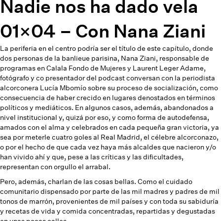
Nadie nos ha dado vela
01×04 – Con Nana Ziani
La periferia en el centro podría ser el título de este capítulo, donde
dos personas de la banlieue parisina, Nana Ziani, responsable de
programas en Calala Fondo de Mujeres y Laurent Leger Adame,
fotógrafo y co presentador del podcast conversan con la periodista
alcorconera Lucía Mbomío sobre su proceso de socialización, como
consecuencia de haber crecido en lugares denostados en términos
políticos y mediáticos. En algunos casos, además, abandonados a
nivel institucional y, quizá por eso, y como forma de autodefensa,
amados con el alma y celebrados en cada pequeña gran victoria, ya
sea por meterle cuatro goles al Real Madrid, el célebre alcorconazo,
o por el hecho de que cada vez haya más alcaldes que nacieron y/o
han vivido ahí y que, pese a las críticas y las dificultades,
representan con orgullo el arrabal.
Pero, además, charlan de las cosas bellas. Como el cuidado
comunitario dispensado por parte de las mil madres y padres de mil
tonos de marrón, provenientes de mil países y con toda su sabiduría
y recetas de vida y comida concentradas, repartidas y degustadas